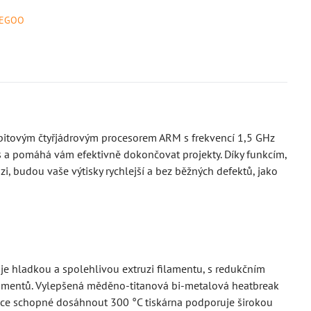
LEGOO
itovým čtyřjádrovým procesorem ARM s frekvencí 1,5 GHz
/s a pomáhá vám efektivně dokončovat projekty. Díky funkcím,
zi, budou vaše výtisky rychlejší a bez běžných defektů, jako
e hladkou a spolehlivou extruzi filamentu, s redukčním
ilamentů. Vylepšená měděno-titanová bi-metalová heatbreak
trysce schopné dosáhnout 300 °C tiskárna podporuje širokou