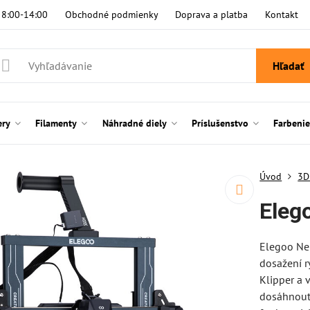
i 8:00-14:00
Obchodné podmienky
Doprava a platba
Kontakt
Hľadať
ery
Filamenty
Náhradné diely
Príslušenstvo
Farbeni
Úvod
3D
Eleg
Elegoo Nep
dosažení r
Klipper a
dosáhnout 