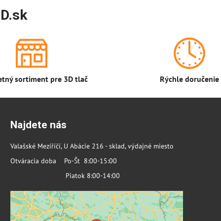
D.sk
tný sortiment pre 3D tlač
Rýchle doručenie
Najdete nás
Valašské Meziříčí, U Abácie 216 - sklad, výdajné miesto
Otváracia doba Po-Št 8:00-15:00
Piatok 8:00-14:00