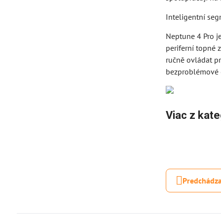
Inteligentní se
Neptune 4 Pro j
periferní topné
ručně ovládat pr
bezproblémové o
Viac z kate
Predchádza