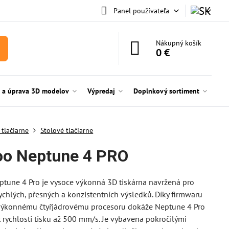
Panel používateľa
Nákupný košík
0 €
e a úprava 3D modelov
Výpredaj
Doplnkový sortiment
 tlačiarne
Stolové tlačiarne
oo Neptune 4 PRO
tune 4 Pro je vysoce výkonná 3D tiskárna navržená pro
ychlých, přesných a konzistentních výsledků. Díky firmwaru
 výkonnému čtyřjádrovému procesoru dokáže Neptune 4 Pro
rychlosti tisku až 500 mm/s. Je vybavena pokročilými