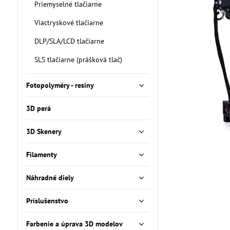
Priemyselné tlačiarne
Viactryskové tlačiarne
DLP/SLA/LCD tlačiarne
SLS tlačiarne (prášková tlač)
Fotopolyméry - resiny
3D perá
3D Skenery
Filamenty
Náhradné diely
Príslušenstvo
Farbenie a úprava 3D modelov