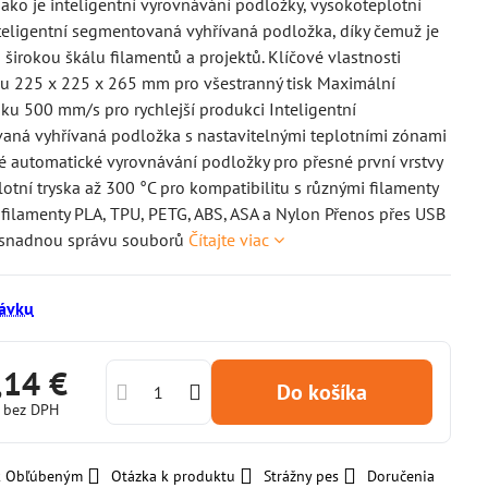
jako je inteligentní vyrovnávání podložky, vysokoteplotní
nteligentní segmentovaná vyhřívaná podložka, díky čemuž je
o širokou škálu filamentů a projektů. Klíčové vlastnosti
u 225 x 225 x 265 mm pro všestranný tisk Maximální
isku 500 mm/s pro rychlejší produkci Inteligentní
aná vyhřívaná podložka s nastavitelnými teplotními zónami
automatické vyrovnávání podložky pro přesné první vrstvy
otní tryska až 300 °C pro kompatibilitu s různými filamenty
filamenty PLA, TPU, PETG, ABS, ASA a Nylon Přenos přes USB
 snadnou správu souborů
Čítajte viac
ávku
,14 €
Do košíka
€
bez DPH
 k Obľúbeným
Otázka k produktu
Strážny pes
Doručenia