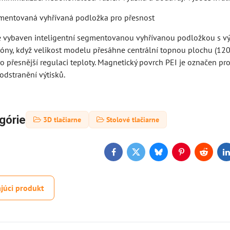
gmentovaná vyhřívaná podložka pro přesnost
e vybaven inteligentní segmentovanou vyhřívanou podložkou s vý
 zóny, když velikost modelu přesáhne centrální topnou plochu (1
o přesnější regulaci teploty. Magnetický povrch PEI je označen pr
dstranění výtisků.
górie
3D tlačiarne
Stolové tlačiarne
Facebook
Twitter
Bluesky
Pinterest
Reddit
L
júci produkt