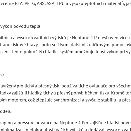
 včetně PLA, PETG, ABS, ASA, TPU a vysokoteplotních materiálů, jak
 výkon odvodu tepla
abilních a vysoce kvalitních výtisků je Neptune 4 Pro vybaven více c
raně tiskové hlavy, spolu se čtyřmi dalšími kuličkovými pomocnými
azení. Tento pokročilý chladicí systém umožňuje lepší výkon při vy
isk
avržený pro tichý a přesný tisk, používá tiché ovladače pro všechn
dky zajišťují hladký, tichý a přesný pohyb během tisku. Kromě to
ým motorem, což zlepšuje synchronizaci a zvyšuje stabilitu a přes
modelu
aping a pressure advance na Neptune 4 Pro zajišťuje hladší povrc
minimalizaci nedokonalostí vašich výtisků a dodávají vysoce kvalit