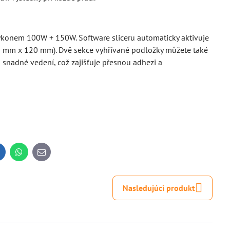
konem 100W + 150W. Software sliceru automaticky aktivuje
20 mm x 120 mm). Dvě sekce vyhřívané podložky můžete také
o snadné vedení, což zajišťuje přesnou adhezi a
inkedIn
WhatsApp
E-
mail
Nasledujúci produkt