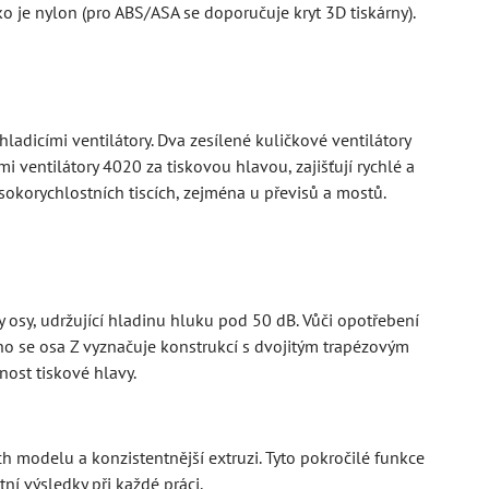
o je nylon (pro ABS/ASA se doporučuje kryt 3D tiskárny).
hladicími ventilátory. Dva zesílené kuličkové ventilátory
 ventilátory 4020 za tiskovou hlavou, zajišťují rychlé a
sokorychlostních tiscích, zejména u převisů a mostů.
y osy, udržující hladinu hluku pod 50 dB. Vůči opotřebení
ho se osa Z vyznačuje konstrukcí s dvojitým trapézovým
nost tiskové hlavy.
h modelu a konzistentnější extruzi. Tyto pokročilé funkce
ní výsledky při každé práci.