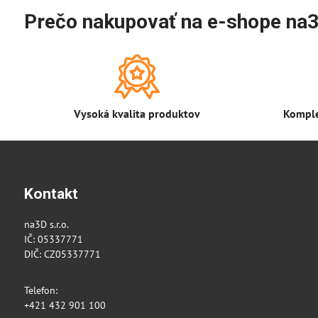
Prečo nakupovať na e-shope na3
Vysoká kvalita produktov
Komple
Kontakt
na3D s.r.o.
IČ: 05337771
DIČ: CZ05337771
Telefon:
+421 432 901 100