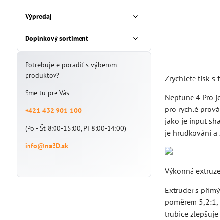
Výpredaj
Doplnkový sortiment
Potrebujete poradiť s výberom
produktov?
Zrychlete tisk s
Sme tu pre Vás
Neptune 4 Pro j
pro rychlé prov
+421 432 901 100
jako je input sh
(Po - Št 8:00-15:00, Pi 8:00-14:00)
je hrudkování a 
info@na3D.sk
Výkonná extruze
Extruder s přím
poměrem 5,2:1, 
trubice zlepšuje