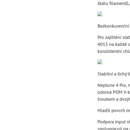
škálu filamentů,
Bezkonkurenční
Pro zajištění st
4015 na každé st
konzistentní chl
Stabilní a tichý t
Neptune 4 Pro, n
odolná POM V-kla
šroubem a dvojit
Hladší povrch 
Podpora input sh
spolupracují na 