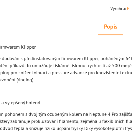
Výrobca:
E
Popis
 firmwarem Klipper
e dodáván s předinstalovaným firmwarem Klipper, poháněným 64b
ádění příkazů. To umožňuje tiskárně tisknout rychlostí až 500 mm
aping pro snížení vibrací a pressure advance pro konzistentní extru
zvonění (ringing).
 a vylepšený hotend
ým pohonem s dvojitým ozubeným kolem na Neptune 4 Pro zajišťuj
který zabraňuje prokluzování filamentu, zejména u flexibilních f
 odvod tepla a snižuje riziko ucpání trysky. Díky vysokoteplotní 