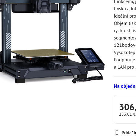
funkcemi, 
tryska a i
ideální pr
Objem tisk
rychlost t
segmentov
121bodové 
Vysokotepl
Podporuje 
a LAN pro
Na objedn
306
253,01 
Pridať