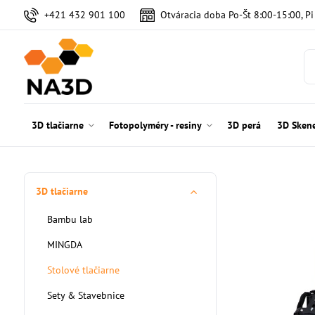
+421 432 901 100
Otváracia doba Po-Št 8:00-15:00, P
3D tlačiarne
Fotopolyméry - resiny
3D perá
3D Sken
3D tlačiarne
Bambu lab
MINGDA
Stolové tlačiarne
Sety & Stavebnice