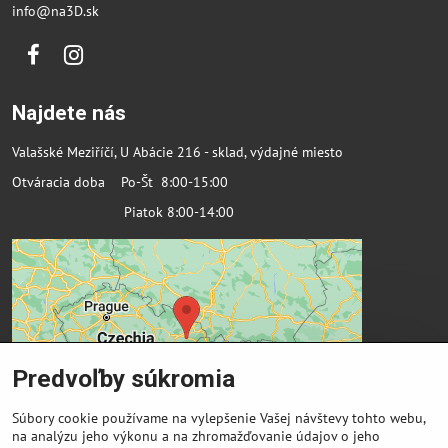
info@na3D.sk
Facebook
Instagram
Najdete nás
Valašské Meziříčí, U Abácie 216 - sklad, výdajné miesto
Otváracia doba Po-Št 8:00-15:00
Piatok 8:00-14:00
Predvoľby súkromia
Súbory cookie používame na vylepšenie Vašej návštevy tohto webu,
na analýzu jeho výkonu a na zhromažďovanie údajov o jeho