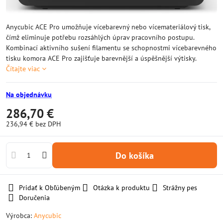
Anycubic ACE Pro umožňuje vícebarevný nebo vícemateriálový tisk,
čímž eliminuje potřebu rozsáhlých úprav pracovního postupu.
Kombinací aktivního sušení filamentu se schopnostmi vícebarevného
tisku komora ACE Pro zajišťuje barevnější a úspěšnější výtisky.
Čítajte viac
Na objednávku
286,70 €
236,94 €
bez DPH
Do košíka
Pridať k Obľúbeným
Otázka k produktu
Strážny pes
Doručenia
Výrobca:
Anycubic