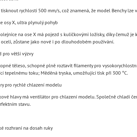
tisknout rychlostí 500 mm/s, což znamená, že model Benchy lze vy
ce osy X, ultra plynulý pohyb
kolejnice na ose X má pojezd s kuličkovými ložisky, díky čemuž je ka
 oceli, zůstane jako nové i po dlouhodobém používání.
d pro větší výzvy
pné těleso, schopné plně roztavit filamenty pro vysokorychlostní t
cí tepelnému toku; Měděná tryska, umožňující tisk při 300 °C.
ory pro rychlé chlazení modelu
kové hlavy má ventilátor pro chlazení modelu. Společně chladí čer
erfektním stavu.
ké rozhraní na dosah ruky