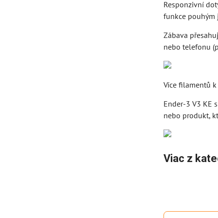
Responzivní doty
funkce pouhým j
Zábava přesahuje
nebo telefonu (p
Více filamentů k
Ender-3 V3 KE si
nebo produkt, kt
Viac z kate