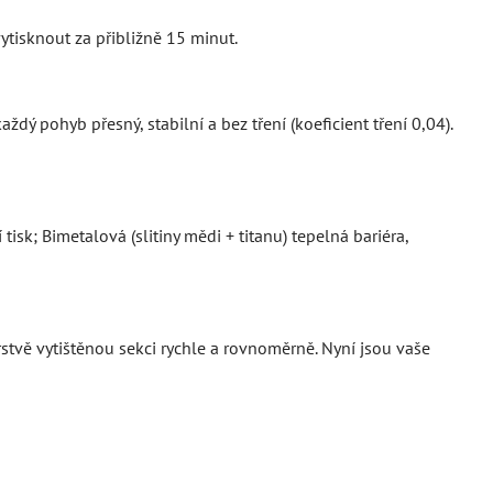
tisknout za přibližně 15 minut.
ždý pohyb přesný, stabilní a bez tření (koeficient tření 0,04).
isk; Bimetalová (slitiny mědi + titanu) tepelná bariéra,
stvě vytištěnou sekci rychle a rovnoměrně. Nyní jsou vaše