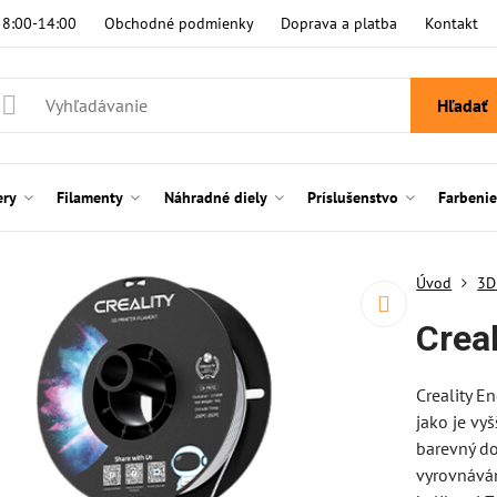
i 8:00-14:00
Obchodné podmienky
Doprava a platba
Kontakt
Hľadať
ery
Filamenty
Náhradné diely
Príslušenstvo
Farbeni
Úvod
3D
Crea
Creality E
jako je vyš
barevný do
vyrovnává