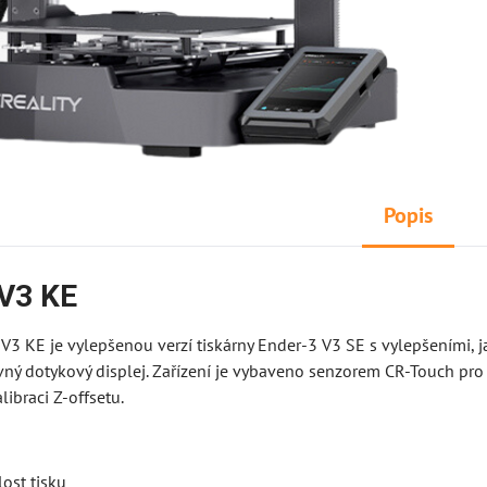
Popis
 V3 KE
 V3 KE je vylepšenou verzí tiskárny Ender-3 V3 SE s vylepšeními, jak
vný dotykový displej. Zařízení je vybaveno senzorem CR-Touch p
libraci Z-offsetu.
ost tisku