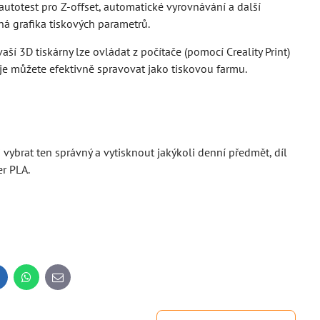
 autotest pro Z-offset, automatické vyrovnávání a další
 grafika tiskových parametrů.
í 3D tiskárny lze ovládat z počítače (pomocí Creality Print)
 je můžete efektivně spravovat jako tiskovou farmu.
 vybrat ten správný a vytisknout jakýkoli denní předmět, díl
er PLA.
inkedIn
WhatsApp
E-
mail