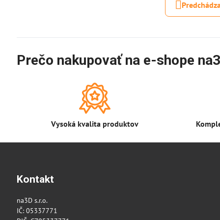
Predchádza
Prečo nakupovať na e-shope na3
Vysoká kvalita produktov
Komple
Kontakt
na3D s.r.o.
IČ: 05337771