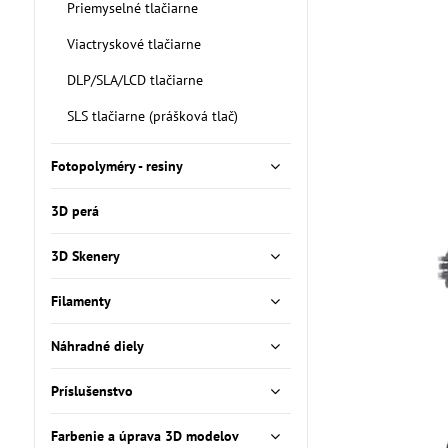
Priemyselné tlačiarne
Viactryskové tlačiarne
DLP/SLA/LCD tlačiarne
SLS tlačiarne (prášková tlač)
Fotopolyméry - resiny
3D perá
3D Skenery
Filamenty
Náhradné diely
Príslušenstvo
Farbenie a úprava 3D modelov