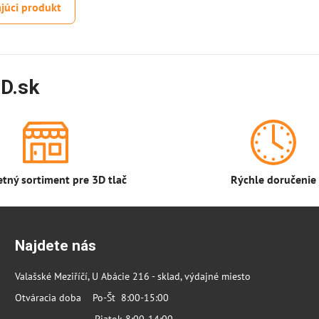
júci produkt
D.sk
tný sortiment pre 3D tlač
Rýchle doručenie
Najdete nás
Valašské Meziříčí, U Abácie 216 - sklad, výdajné miesto
Otváracia doba Po-Št 8:00-15:00
Piatok 8:00-14:00