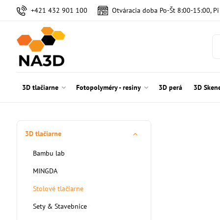
+421 432 901 100
Otváracia doba Po-Št 8:00-15:00, P
3D tlačiarne
Fotopolyméry - resiny
3D perá
3D Sken
3D tlačiarne
Bambu lab
MINGDA
Stolové tlačiarne
Sety & Stavebnice