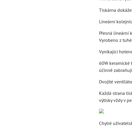
Tiskárna dokáže 
Lineární kolejni
Přesná lineární 
Vyrobeno z tuhé
Vynikající hoten
60W keramické to
účinně zabraňují
Dvojité ventilát
Každá strana tis
výtisky vždy v p
Chytré uživatels