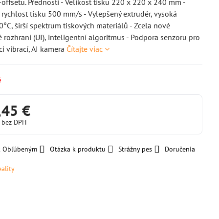
Z-offsetu. Přednosti - Velikost tisku 220 x 220 x 240 mm -
rychlost tisku 500 mm/s - Vylepšený extrudér, vysoká
0°C, širší spektrum tiskových materiálů - Zcela nové
é rozhraní (UI), inteligentní algoritmus - Podpora senzoru pro
 vibrací, AI kamera
Čítajte viac
é
,45 €
€
bez DPH
 k Obľúbeným
Otázka k produktu
Strážny pes
Doručenia
eality