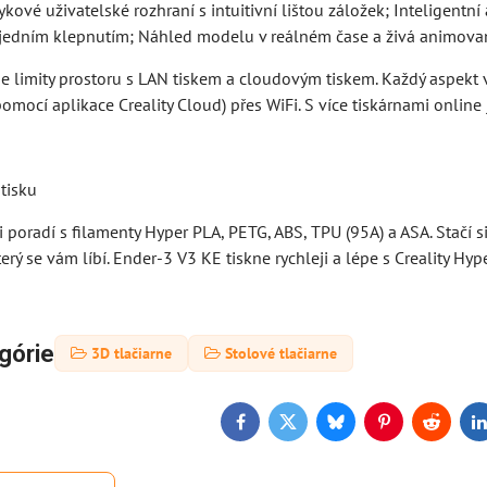
kové uživatelské rozhraní s intuitivní lištou záložek; Inteligentní
edním klepnutím; Náhled modelu v reálném čase a živá animovaná
 limity prostoru s LAN tiskem a cloudovým tiskem. Každý aspekt vaš
omocí aplikace Creality Cloud) přes WiFi. S více tiskárnami online
 tisku
 poradí s filamenty Hyper PLA, PETG, ABS, TPU (95A) a ASA. Stačí si
erý se vám líbí. Ender-3 V3 KE tiskne rychleji a lépe s Creality Hyp
górie
3D tlačiarne
Stolové tlačiarne
Facebook
Twitter
Bluesky
Pinterest
Reddit
L