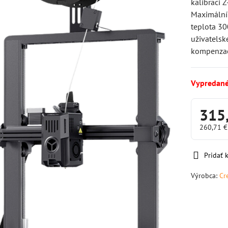
kalibraci 
Maximální 
teplota 30
uživatelsk
kompenzaci
Vypredan
315
260,71 
Pridať
Výrobca:
Cr