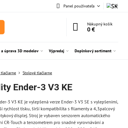
Panel používateľa
Nákupný košík
0 €
e a úprava 3D modelov
Výpredaj
Doplnkový sortiment
 tlačiarne
Stolové tlačiarne
lity Ender-3 V3 KE
nder-3 V3 KE je vylepšená verze Ender-3 V3 SE s vylepšeními,
ší rychlost tisku, širší kompatibilita s filamenty a 4,3palcový
tykový displej. Stroj je vybaven senzorem automatického
ní CR-Touch a tenzometrem pro snadné vyrovnávání a