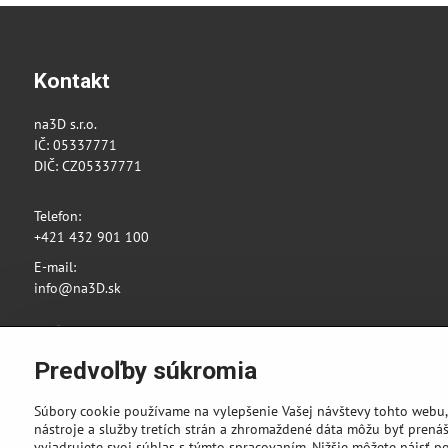
Kontakt
na3D s.r.o.
IČ: 05337771
DIČ: CZ05337771
Telefon:
+421 432 901 100
E-mail:
info@na3D.sk
Facebook
Instagram
Predvoľby súkromia
Súbory cookie používame na vylepšenie Vašej návštevy tohto webu,
nástroje a služby tretích strán a zhromaždené dáta môžu byť prenáš
vyjadrujete svoj súhlas s týmto spracovaním. Nižšie môžete nájsť p