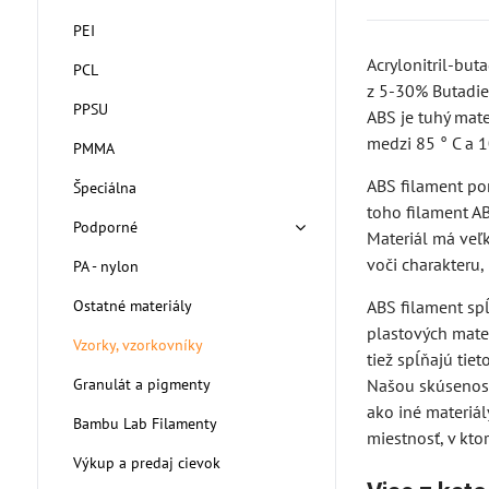
PEI
Acrylonitril-but
PCL
z 5-30% Butadien
PPSU
ABS je tuhý mat
medzi 85 ° C a 1
PMMA
ABS filament po
Špeciálna
toho filament A
Podporné
Materiál má veľ
voči charakteru, 
PA - nylon
Ostatné materiály
ABS filament sp
plastových mater
Vzorky, vzorkovníky
tiež spĺňajú tie
Granulát a pigmenty
Našou skúsenosťo
ako iné materiál
Bambu Lab Filamenty
miestnosť, v ktor
Výkup a predaj cievok