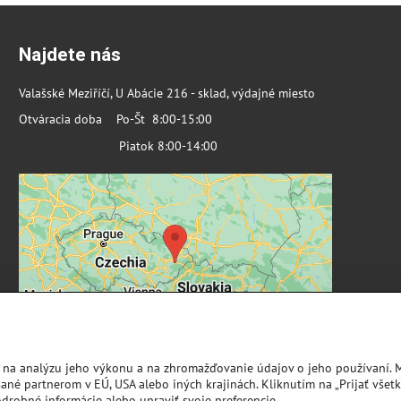
Najdete nás
Valašské Meziříčí, U Abácie 216 - sklad, výdajné miesto
Otváracia doba Po-Št 8:00-15:00
Piatok 8:00-14:00
 na analýzu jeho výkonu a na zhromažďovanie údajov o jeho používaní. 
ané partnerom v EÚ, USA alebo iných krajinách. Kliknutím na „Prijať všetk
odrobné informácie alebo upraviť svoje preferencie.