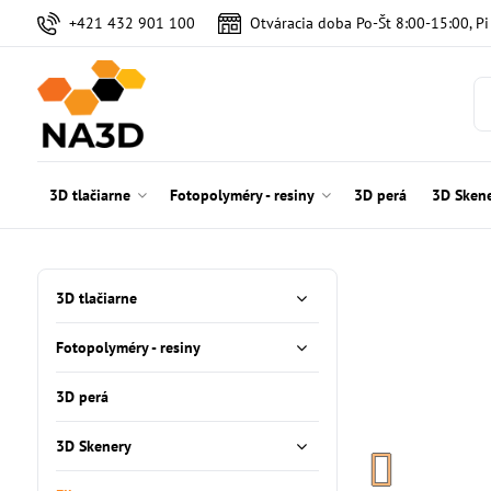
+421 432 901 100
Otváracia doba Po-Št 8:00-15:00, P
3D tlačiarne
Fotopolyméry - resiny
3D perá
3D Sken
3D tlačiarne
Fotopolyméry - resiny
3D perá
3D Skenery