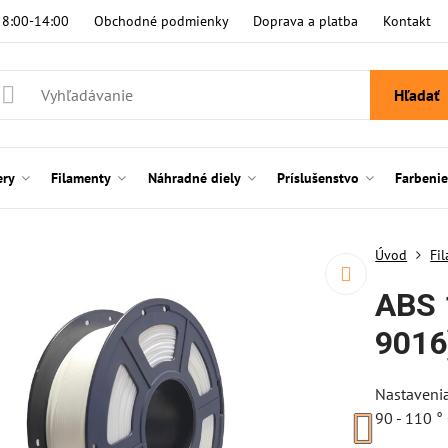
i 8:00-14:00
Obchodné podmienky
Doprava a platba
Kontakt
Hľadať
ery
Filamenty
Náhradné diely
Príslušenstvo
Farbeni
Úvod
Fi
ABS 
9016
Nastavenia
90 - 110 °