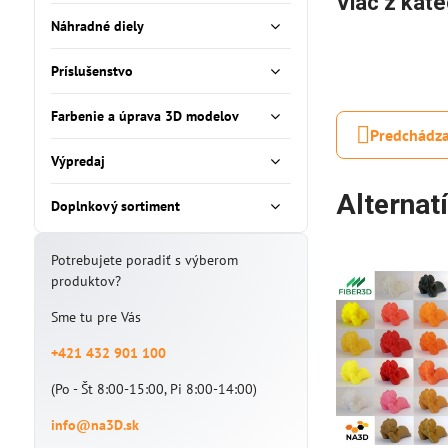
Viac z kate
Náhradné diely
Príslušenstvo
Farbenie a úprava 3D modelov
Predchádza
Výpredaj
Alternat
Doplnkový sortiment
Potrebujete poradiť s výberom
produktov?
Sme tu pre Vás
+421 432 901 100
(Po - Št 8:00-15:00, Pi 8:00-14:00)
info@na3D.sk