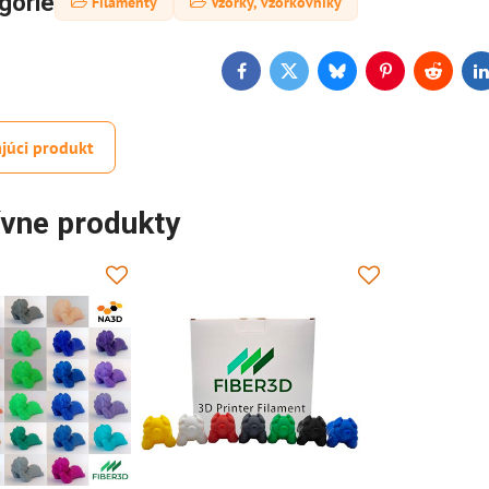
górie
Filamenty
Vzorky, vzorkovníky
Facebook
Twitter
Bluesky
Pinterest
Reddit
L
júci produkt
ívne produkty