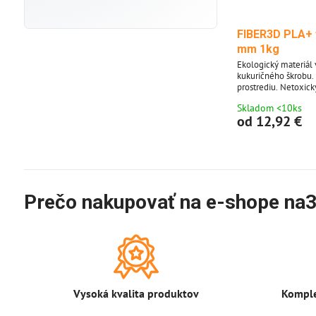
FIBER3D PLA+ 
mm 1kg
Ekologický materiál 
kukuričného škrobu.
prostrediu. Netoxick
filamentu: 1,75 mm 
Skladom <10ks
kg - obsahuje cca 33
od 12,92 €
priemerom 1,75 mm.
škále farieb 38 odti
dodávame aj po 10m 
Prečo nakupovať na e-shope na3
Vysoká kvalita produktov
Komple