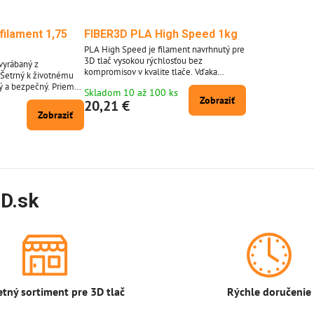
filament 1,75
FIBER3D PLA High Speed 1kg
PLA High Speed ​​je filament navrhnutý pre
3D tlač vysokou rýchlosťou bez
vyrábaný z
kompromisov v kvalite tlače. Vďaka
 Šetrný k životnému
svojmu vylepšenému zloženiu umožňuje
ý a bezpečný. Priemer
Skladom 10 až 100 ks
dosahovať rýchlosť tlače až 100 mm/s, a to
± 0,02 mm. Balenie 1
Zobraziť
20,21 €
pri zachovaní hladkého povrchu, presných
5 m struny s
Zobraziť
detailov a pevného spojenia medzi
 Dodávaný v širokej
vrstvami.
eňov. PLA materiál
balení pre 3D perá.
D.sk
tný sortiment pre 3D tlač
Rýchle doručenie