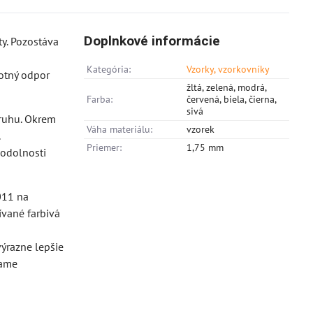
Doplnkové informácie
ty. Pozostáva
Kategória:
Vzorky, vzorkovníky
lotný odpor
žltá, zelená, modrá,
Farba:
červená, biela, čierna,
sivá
kruhu. Okrem
Váha materiálu:
vzorek
.
Priemer:
1,75 mm
 odolnosti
011 na
ívané farbivá
výrazne lepšie
čame