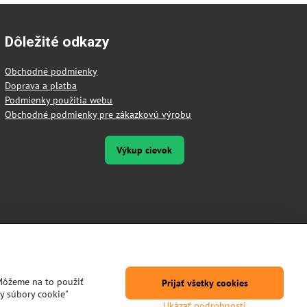
Dôležité odkazy
Obchodné podmienky
Doprava a platba
Podmienky použitia webu
Obchodné podmienky pre zákazkovú výrobu
Výkup cievok
Môžeme na to použiť
Prijať všetky cookies
y súbory cookie"
Ukázať podrobnosti