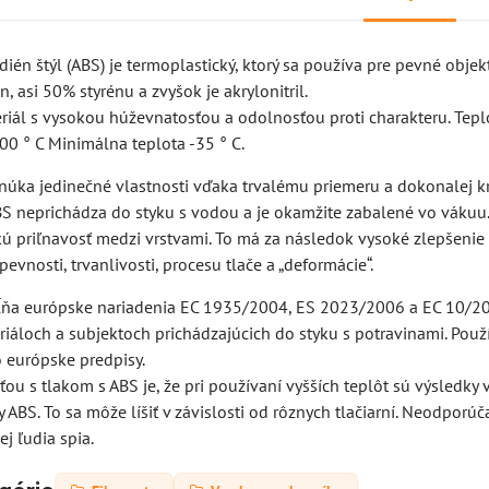
adién štýl (ABS) je termoplastický, ktorý sa používa pre pevné objek
, asi 50% styrénu a zvyšok je akrylonitril.
eriál s vysokou húževnatosťou a odolnosťou proti charakteru. Tep
00 ° C Minimálna teplota -35 ° C.
núka jedinečné vlastnosti vďaka trvalému priemeru a dokonalej 
BS neprichádza do styku s vodou a je okamžite zabalené vo vákuu
kú priľnavosť medzi vrstvami. To má za následok vysoké zlepšenie
pevnosti, trvanlivosti, procesu tlače a „deformácie“.
ĺňa európske nariadenia EC 1935/2004, ES 2023/2006 a EC 10/2
iáloch a subjektoch prichádzajúcich do styku s potravinami. Použ
to európske predpisy.
u s tlakom s ABS je, že pri používaní vyšších teplôt sú výsledky 
y ABS. To sa môže líšiť v závislosti od rôznych tlačiarní. Neodporú
ej ľudia spia.