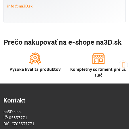
info@na3D.sk
Prečo nakupovať na e-shope na3D.sk
Vysoká kvalita produktov
Kompletný sortiment pre 3D
tlač
Kontakt
na3D s.r.o.
IČ: 05337771
DIČ: CZ05337771