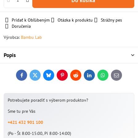
Do košíka
Pridať k Obľúbeným
Otázka k produktu
Strážny pes
Doručenia
Výrobca:
Bambu Lab
Popis
Facebook
Twitter
Bluesky
Pinterest
Reddit
LinkedIn
WhatsApp
E-
mail
Potrebujete poradiť s výberom produktov?
Sme tu pre Vás
+421 432 901 100
(Po - Št 8:00-15:00, Pi 8:00-14:00)