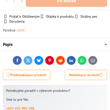
Do košíka
Pridať k Obľúbeným
Otázka k produktu
Strážny pes
Doručenia
Výrobca:
eSUN
Popis
Facebook
Twitter
Bluesky
Pinterest
Reddit
LinkedIn
WhatsApp
E-
mail
Predchádzajúci produkt
Nasledujúci produkt
Potrebujete poradiť s výberom produktov?
Sme tu pre Vás
+421 432 901 100