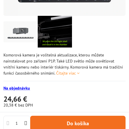
Komorová kamera je volitelná aktualizace, kterou můžete
nainstalovat pro zařízení P1P. Také LED světlo může osvětlovat
vnitřní kameru nebo interiér tiskárny. Komorová kamera má tradiční
funkci časosběrného snímání.
Čítajte viac
Na objednávku
24,66 €
20,38 €
bez DPH
Do košíka