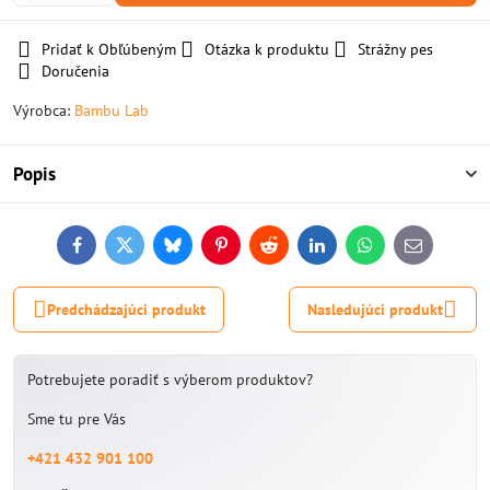
Pridať k Obľúbeným
Otázka k produktu
Strážny pes
Doručenia
Výrobca:
Bambu Lab
Popis
Facebook
Twitter
Bluesky
Pinterest
Reddit
LinkedIn
WhatsApp
E-
mail
Predchádzajúci produkt
Nasledujúci produkt
Potrebujete poradiť s výberom produktov?
Sme tu pre Vás
+421 432 901 100