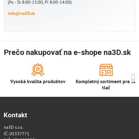
(Po - Št 8:00-15:00, Pi 8:00-14:00)
info@na3D.sk
Prečo nakupovať na e-shope na3D.sk
Vysoká kvalita produktov
Kompletný sortiment pre 3D
tlač
Kontakt
na3D s.r.o.
IČ: 05337771