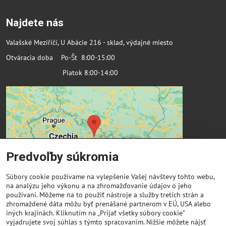
Najdete nás
Valašské Meziříčí, U Abácie 216 - sklad, výdajné miesto
Otváracia doba Po-Št 8:00-15:00
Piatok 8:00-14:00
Predvoľby súkromia
Súbory cookie používame na vylepšenie Vašej návštevy tohto webu,
na analýzu jeho výkonu a na zhromažďovanie údajov o jeho
používaní. Môžeme na to použiť nástroje a služby tretích strán a
zhromaždené dáta môžu byť prenášané partnerom v EÚ, USA alebo
Dôležité odkazy
iných krajinách. Kliknutím na „Prijať všetky súbory cookie"
vyjadrujete svoj súhlas s týmto spracovaním. Nižšie môžete nájsť