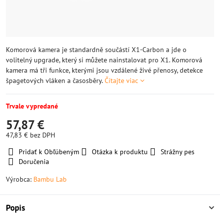
Komorová kamera je standardně součástí X1-Carbon a jde o
volitelný upgrade, který si můžete nainstalovat pro X1. Komorová
kamera má tři funkce, kterými jsou vzdálené živé přenosy, detekce
špagetových vláken a časosběry.
Čítajte viac
Trvale vypredané
57,87 €
47,83 €
bez DPH
Pridať k Obľúbeným
Otázka k produktu
Strážny pes
Doručenia
Výrobca:
Bambu Lab
Popis