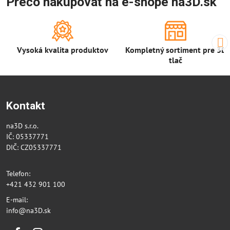
Prečo nakupovať na e-shope na3D.sk
Vysoká kvalita produktov
Kompletný sortiment pre 3D
tlač
Kontakt
na3D s.r.o.
IČ: 05337771
DIČ: CZ05337771
Telefon:
+421 432 901 100
E-mail:
info@na3D.sk