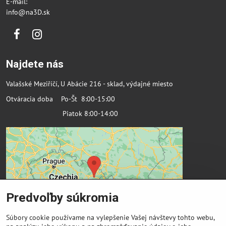
E-mail:
info@na3D.sk
Facebook
Instagram
Najdete nás
Valašské Meziříčí, U Abácie 216 - sklad, výdajné miesto
Otváracia doba Po-Št 8:00-15:00
Piatok 8:00-14:00
Predvoľby súkromia
Súbory cookie používame na vylepšenie Vašej návštevy tohto webu,