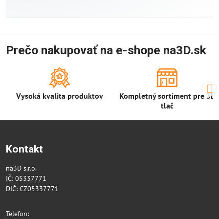
Prečo nakupovať na e-shope na3D.sk
Vysoká kvalita produktov
Kompletný sortiment pre 3D
tlač
Kontakt
na3D s.r.o.
IČ: 05337771
DIČ: CZ05337771
Telefon: