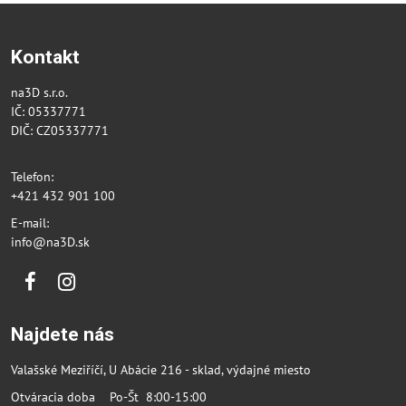
Kontakt
na3D s.r.o.
IČ: 05337771
DIČ: CZ05337771
Telefon:
+421 432 901 100
E-mail:
info@na3D.sk
Facebook
Instagram
Najdete nás
Valašské Meziříčí, U Abácie 216 - sklad, výdajné miesto
Otváracia doba Po-Št 8:00-15:00