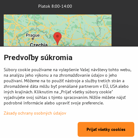
Piatok 8:00-14:00
Predvoľby súkromia
Súbory cookie používame na vylepšenie Vašej návštevy tohto webu,
na analýzu jeho výkonu a na zhromažďovanie údajov o jeho
používaní. Môžeme na to použiť nástroje a služby tretích strán a
zhromaždené dáta môžu byť prenášané partnerom v EÚ, USA alebo
Dôležité odkazy
iných krajinách. Kliknutím na „Prijať všetky súbory cookie"
vyjadrujete svoj súhlas s týmto spracovaním. Nižšie môžete nájsť
podrobné informácie alebo upraviť svoje preferencie.
Výkup cievok
Zásady ochrany osobných údajov
©
2026
Copyright
Prijať všetky cookies
Predvoľby súkromia
Zásady ochrany osobných údajov