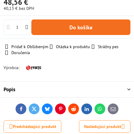
48,56 €
40,13 €
bez DPH
Do košíka
Pridať k Obľúbeným
Otázka k produktu
Strážny pes
Doručenia
Výrobca:
Popis
Facebook
Twitter
Bluesky
Pinterest
Reddit
LinkedIn
WhatsApp
E-
mail
Predchádzajúci produkt
Nasledujúci produkt