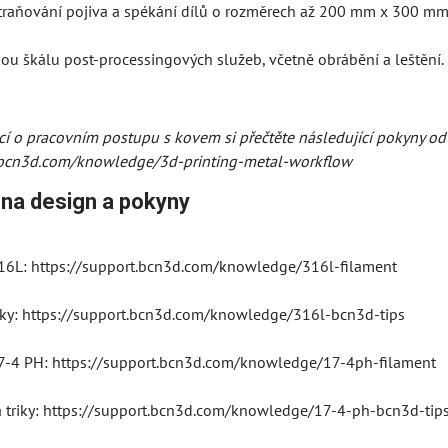
raňování pojiva a spékání dílů o rozměrech až 200 mm x 300 mm x 
kou škálu post-processingových služeb, včetně obrábění a leštění.
ací o pracovním postupu s kovem si přečtěte následující pokyny o
t.bcn3d.com/knowledge/3d-printing-metal-workflow
na design a pokyny
316L: https://support.bcn3d.com/knowledge/316l-filament
triky: https://support.bcn3d.com/knowledge/316l-bcn3d-tips
17-4 PH: https://support.bcn3d.com/knowledge/17-4ph-filament
 a triky: https://support.bcn3d.com/knowledge/17-4-ph-bcn3d-tip