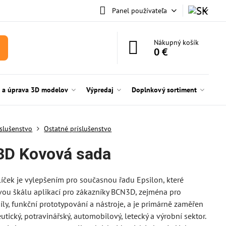
Panel používateľa
Nákupný košík
0 €
e a úprava 3D modelov
Výpredaj
Doplnkový sortiment
íslušenstvo
Ostatné príslušenstvo
D Kovová sada
íček je vylepšením pro současnou řadu Epsilon, které
vou škálu aplikací pro zákazníky BCN3D, zejména pro
íly, funkční prototypování a nástroje, a je primárně zaměřen
utický, potravinářský, automobilový, letecký a výrobní sektor.