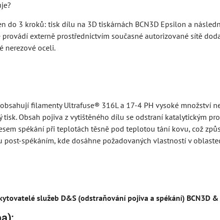
uje?
len do 3 kroků: tisk dílu na 3D tiskárnách BCN3D Epsilon a násle
e provádí externě prostřednictvím současné autorizované sítě doda
é nerezové oceli.
 obsahují filamenty Ultrafuse® 316L a 17-4 PH vysoké množství ne
tisk. Obsah pojiva z vytištěného dílu se odstraní katalytickým pr
sem spékání při teplotách těsně pod teplotou tání kovu, což způ
 post-spékáním, kde dosáhne požadovaných vlastností v oblastech,
ytovatelé služeb D&S (odstraňování pojiva a spékání) BCN3D &
pa):