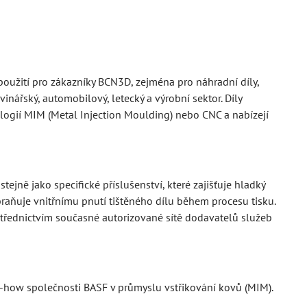
použití pro zákazníky BCN3D, zejména pro náhradní díly,
inářský, automobilový, letecký a výrobní sektor. Díly
ologií MIM (Metal Injection Moulding) nebo CNC a nabízejí
ejně jako specifické příslušenství, které zajišťuje hladký
abraňuje vnitřnímu pnutí tištěného dílu během procesu tisku.
střednictvím současné autorizované sítě dodavatelů služeb
w-how společnosti BASF v průmyslu vstřikování kovů (MIM).