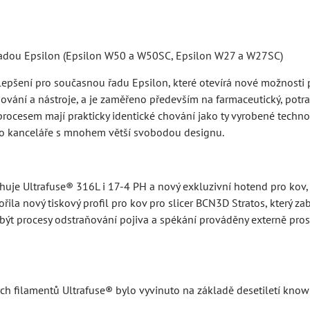
řadou Epsilon (Epsilon W50 a W50SC, Epsilon W27 a W27SC)
lepšení pro současnou řadu Epsilon, které otevírá nové možnosti 
ování a nástroje, a je zaměřeno především na farmaceutický, potrav
procesem mají prakticky identické chování jako ty vyrobené techn
o kanceláře s mnohem větší svobodou designu.
uje Ultrafuse® 316L i 17-4 PH a nový exkluzivní hotend pro kov, st
ořila nový tiskový profil pro kov pro slicer BCN3D Stratos, který z
být procesy odstraňování pojiva a spékání prováděny externě pro
ých filamentů Ultrafuse® bylo vyvinuto na základě desetiletí kno