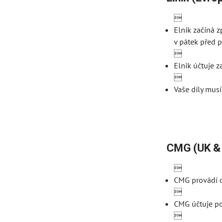

Elnik začíná 
v pátek před 

Elnik účtuje z

Vaše díly mus
CMG (UK & 

CMG provádí cy

CMG účtuje po
