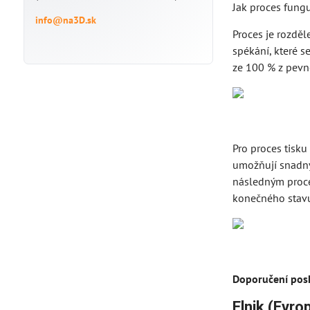
Jak proces fung
info@na3D.sk
Proces je rozdě
spékání, které s
ze 100 % z pevn
Pro proces tisku
umožňují snadný 
následným proce
konečného stavu
Doporučení posk
Elnik (Evro