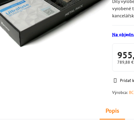
Díly vyrob
vyrobené t
kancelářs
Na objedn
955
789,88 
Pridať
Výrobca:
B
Popis