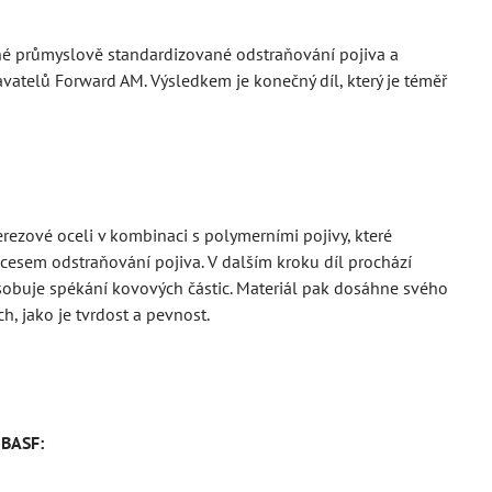
dné průmyslově standardizované odstraňování pojiva a
vatelů Forward AM. Výsledkem je konečný díl, který je téměř
rezové oceli v kombinaci s polymerními pojivy, které
ocesem odstraňování pojiva. V dalším kroku díl prochází
sobuje spékání kovových částic. Materiál pak dosáhne svého
 jako je tvrdost a pevnost.
 BASF: