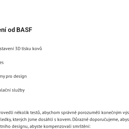
ení od BASF
stavení 3D tisku kovů
es
ny pro design
lační služby
ovedli několik testů, abychom správně porozuměli konečným výsle
sledky, kterých jsme dosáhli s kovem. Důrazně doporučujeme, abyste
tního designu, abyste kompenzovali smrštění: