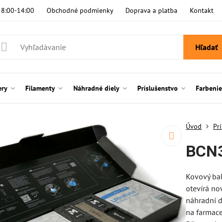
i 8:00-14:00
Obchodné podmienky
Doprava a platba
Kontakt
Hľadať
ery
Filamenty
Náhradné diely
Príslušenstvo
Farbeni
Úvod
Pr
BCN3
Kovový bal
otevírá no
náhradní d
na farmace