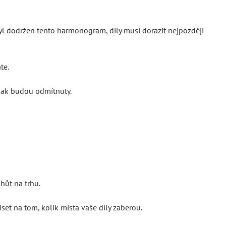
byl dodržen tento harmonogram, díly musí dorazit nejpozději
te.
inak budou odmítnuty.
hůt na trhu.
et na tom, kolik místa vaše díly zaberou.