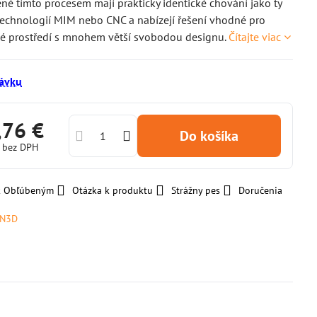
ené tímto procesem mají prakticky identické chování jako ty
echnologií MIM nebo CNC a nabízejí řešení vhodné pro
ké prostředí s mnohem větší svobodou designu.
Čítajte viac
ávku
,76 €
Do košíka
€
bez DPH
 k Obľúbeným
Otázka k produktu
Strážny pes
Doručenia
CN3D