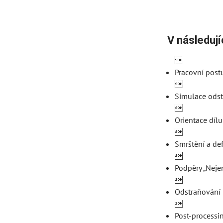
V následuj

Pracovní post

Simulace odst

Orientace dílu

Smrštění a de

Podpěry „Nejen

Odstraňování 

Post-processi