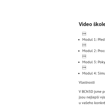
Video škol

Modul 1: Před

Modul 2: Proc

Modul 3: Poky

Modul 4: Simu
Vlastnosti
V BCN3D jsme pr
jsou nejlepší vý
u vašeho konkré