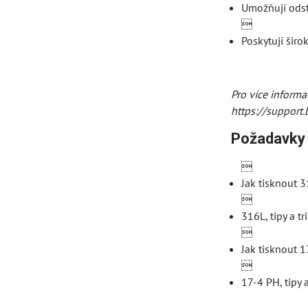
Umožňují odst

Poskytují širo
Pro více inform
https://suppor
Požadavky 

Jak tisknout 

316L, tipy a 

Jak tisknout 

17-4 PH, tipy