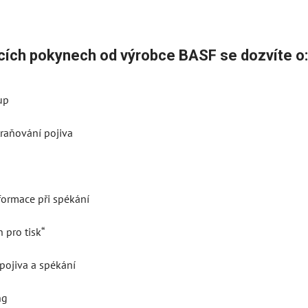
ících pokynech od výrobce BASF se dozvíte o
up
raňování pojiva
formace při spékání
 pro tisk“
pojiva a spékání
ng