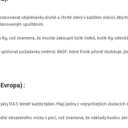
zpracovávat objednávky druhé a čtvrté úterý v každém měsíci. Aby 
plánovaným spuštěním.
a Kg, což znamená, že musíte zakoupit tolik lístků, kolik Kg odesílá
í splňovat požadavky směrnic BASF, které Elnik přísně dodržuje, j
Evropa) :
kly D&S téměř každý týden. Mají jedny z nejrychlejších dodacích l
dle obsazeného místa v peci, což znamená, že náklady budou závis