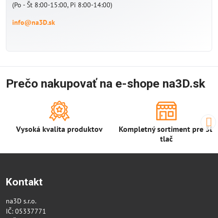
(Po - Št 8:00-15:00, Pi 8:00-14:00)
info@na3D.sk
Prečo nakupovať na e-shope na3D.sk
Vysoká kvalita produktov
Kompletný sortiment pre 3D
tlač
Kontakt
na3D s.r.o.
IČ: 05337771