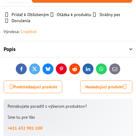
Pridať k Obľúbeným
Otázka k produktu
Strážny pes
Doručenia
Výrobca:
Creatbot
Popis
Facebook
Twitter
Bluesky
Pinterest
Reddit
LinkedIn
WhatsApp
E-
mail
Predchádzajúci produkt
Nasledujúci produkt
Potrebujete poradiť s výberom produktov?
Sme tu pre Vás
+421 432 901 100