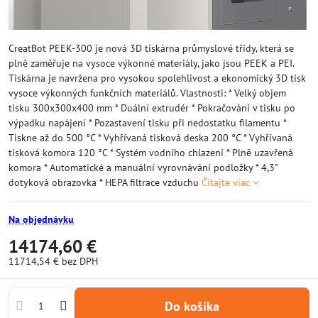
CreatBot PEEK-300 je nová 3D tiskárna průmyslové třídy, která se
plně zaměřuje na vysoce výkonné materiály, jako jsou PEEK a PEI.
Tiskárna je navržena pro vysokou spolehlivost a ekonomický 3D tisk
vysoce výkonných funkčních materiálů. Vlastnosti: * Velký objem
tisku 300x300x400 mm * Duální extrudér * Pokračování v tisku po
výpadku napájení * Pozastavení tisku při nedostatku filamentu *
Tiskne až do 500 °C * Vyhřívaná tisková deska 200 °C * Vyhřívaná
tisková komora 120 °C * Systém vodního chlazení * Plně uzavřená
komora * Automatické a manuální vyrovnávání podložky * 4,3"
dotyková obrazovka * HEPA filtrace vzduchu
Čítajte viac
Na objednávku
14174,60 €
11714,54 €
bez DPH
Do košíka